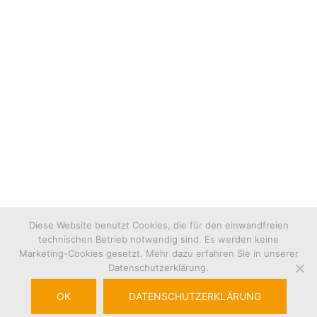
Resselgasse 6
8160 Weiz
Unsere Bürozeiten sind:
Mo-Do: 8.00 – 15.00 Uhr
Fr: 8.00 – 12.00 Uhr
Tel.:
03172 / 41 796
Fax:
DW -20
E-Mail:
office@christinalebt.at
Diese Website benutzt Cookies, die für den einwandfreien
technischen Betrieb notwendig sind. Es werden keine
Marketing-Cookies gesetzt. Mehr dazu erfahren Sie in unserer
Datenschutzerklärung.
OK
DATENSCHUTZERKLÄRUNG
© 2026 Christina lebt. Stolz präsentiert von
Sydney