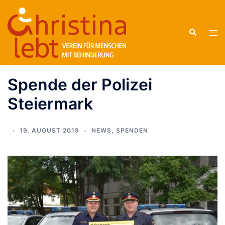
Zum
Inhalt
Suche
springen
Men
ums
Spende der Polizei
Steiermark
19. AUGUST 2019
NEWS
,
SPENDEN