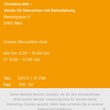
Christina lebt –
Verein für Menschen mit Behinderung
Resselgasse 6
8160 Weiz
Unsere Bürozeiten sind:
Mo-Do: 8.00 – 15.00 Uhr
Fr: 8.00 – 12.00 Uhr
Tel.:
03172 / 41 796
Fax:
DW -20
E-Mail:
office@christinalebt.at
Diese Website benutzt Cookies, die für den einwandfreien
technischen Betrieb notwendig sind. Es werden keine
Marketing-Cookies gesetzt. Mehr dazu erfahren Sie in unserer
Datenschutzerklärung.