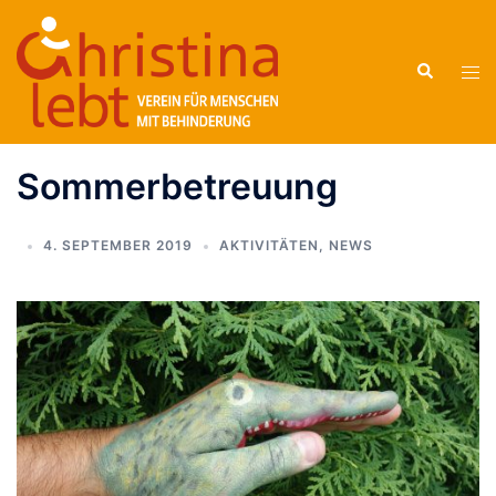
Zum
Inhalt
Suche
springen
Men
ums
Sommerbetreuung
4. SEPTEMBER 2019
AKTIVITÄTEN
,
NEWS