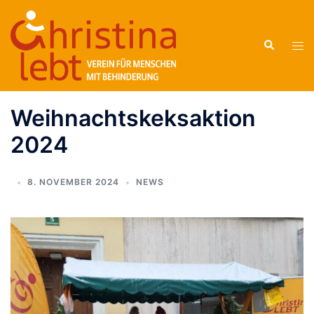
Zum
Inhalt
Suche
springen
Men
ums
Weihnachtskeksaktion
2024
8. NOVEMBER 2024
NEWS