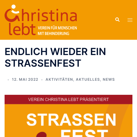
Zum
Inhalt
Suche
springen
Men
ums
ENDLICH WIEDER EIN
STRASSENFEST
12. MAI 2022
AKTIVITÄTEN
,
AKTUELLES
,
NEWS